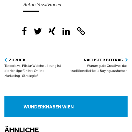
Autor: Yuval Honen


ZURÜCK
NÄCHSTER BEITRAG
Taboola vs. Plista: Welche Lösung ist
Warum gute Creatives das
die richtige für Ihre Online-
traditionelle Media Buying aushebeln
Marketing- Strategie?
WUNDERKNABEN WIEN
ÄHNLICHE