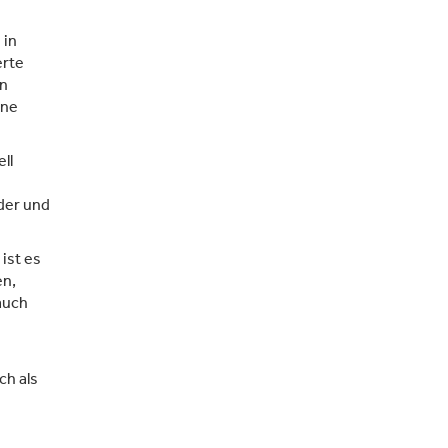
 in
erte
on
ine
ll
der und
ist es
en,
 auch
ch als