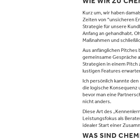
WIE WIR ZU CH
Kurz um, wir haben damals 
Zeiten von “unsicheren En
Strategie für unsere KundI
Anfang an gehandhabt. Ohn
Maßnahmen und schließlic
Aus anfänglichen Pitches 
gemeinsame Gespräche als
Strategien in einem Pitch
lustigen Features erwarten
Ich persönlich kannte den 
die logische Konsequenz u
bevor man eine Partnerschaf
nicht anders.
Diese Art des „Kennenlern
Leistungsfokus als Berate
idealer Start einer Zusam
WAS SIND CHEM