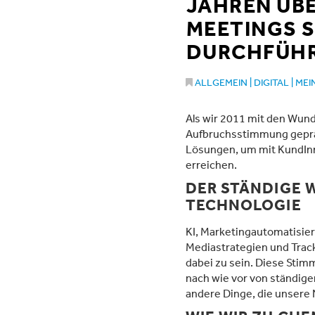
JAHREN ÜB
MEETINGS S
DURCHFÜHR
ALLGEMEIN
|
DIGITAL
|
MEI
Als wir 2011 mit den Wund
Aufbruchsstimmung gepräg
Lösungen, um mit KundInne
erreichen.
DER STÄNDIGE 
TECHNOLOGIE
KI, Marketingautomatisier
Mediastrategien und Track
dabei zu sein. Diese Stim
nach wie vor von ständige
andere Dinge, die unsere N