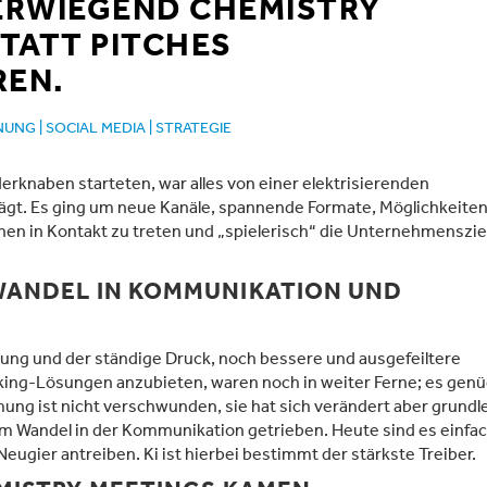
ERWIEGEND CHEMISTRY
TATT PITCHES
EN.
NUNG
|
SOCIAL MEDIA
|
STRATEGIE
erknaben starteten, war alles von einer elektrisierenden
t. Es ging um neue Kanäle, spannende Formate, Möglichkeite
n in Kontakt zu treten und „spielerisch“ die Unternehmenszie
WANDEL IN KOMMUNIKATION UND
ung und der ständige Druck, noch bessere und ausgefeiltere
ing-Lösungen anzubieten, waren noch in weiter Ferne; es genüg
mung ist nicht verschwunden, sie hat sich verändert aber grund
m Wandel in der Kommunikation getrieben. Heute sind es einfa
eugier antreiben. Ki ist hierbei bestimmt der stärkste Treiber.