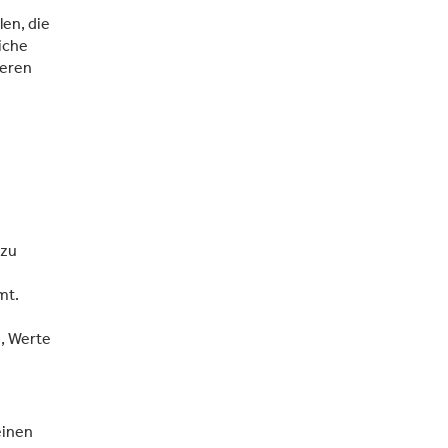
en, die
iche
ieren
 zu
mt.
, Werte
einen