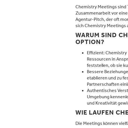
Chemistry Meetings sind 
Zusammenarbeit vor einer
Agentur-Pitch, der oft mo
sich Chemistry Meetings 
WARUM SIND CH
OPTION?
Effizient: Chemistry 
Ressourcen in Ansp
feststellen, ob sie k
Bessere Beziehungen
etablieren und zu fes
Partnerschaften ein
Authentisches Verst
Umgebung kennenlern
und Kreativität gew
WIE LAUFEN CH
Die Meetings können vielfä