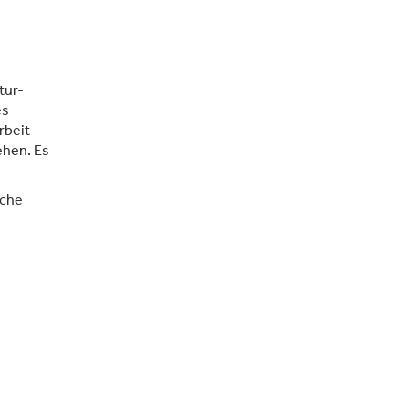
tur-
es
rbeit
ehen. Es
sche