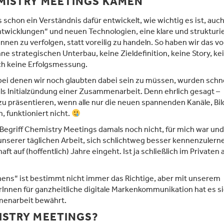
EMISTRY MEETINGS KAMEN
schon ein Verständnis dafür entwickelt, wie wichtig es ist, auch
twicklungen“ und neuen Technologien, eine klare und strukturi
nnen zu verfolgen, statt voreilig zu handeln. So haben wir das v
e strategischen Unterbau, keine Zieldefinition, keine Story, ke
h keine Erfolgsmessung.
bei denen wir noch glaubten dabei sein zu müssen, wurden schne
 Initialzündung einer Zusammenarbeit. Denn ehrlich gesagt –
 zu präsentieren, wenn alle nur die neuen spannenden Kanäle, Bil
, funktioniert nicht.
Begriff Chemistry Meetings damals noch nicht, für mich war und 
nserer täglichen Arbeit, sich schlichtweg besser kennenzulern
t auf (hoffentlich) Jahre eingeht. Ist ja schließlich im Privaten
ens“ ist bestimmt nicht immer das Richtige, aber mit unserem
rInnen für ganzheitliche digitale Markenkommunikation hat es si
menarbeit bewährt.
ISTRY MEETINGS?