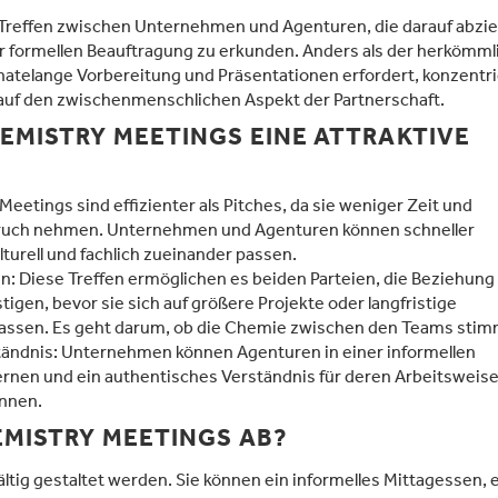
Treffen zwischen Unternehmen und Agenturen, die darauf abziel
 formellen Beauftragung zu erkunden. Anders als der herkömml
natelange Vorbereitung und Präsentationen erfordert, konzentr
auf den zwischenmenschlichen Aspekt der Partnerschaft.
EMISTRY MEETINGS EINE ATTRAKTIVE
Meetings sind effizienter als Pitches, da sie weniger Zeit und
ruch nehmen. Unternehmen und Agenturen können schneller
ulturell und fachlich zueinander passen.
: Diese Treffen ermöglichen es beiden Parteien, die Beziehung
tigen, bevor sie sich auf größere Projekte oder langfristige
lassen. Es geht darum, ob die Chemie zwischen den Teams stim
ändnis: Unternehmen können Agenturen in einer informellen
en und ein authentisches Verständnis für deren Arbeitsweise
innen.
EMISTRY MEETINGS AB?
ltig gestaltet werden. Sie können ein informelles Mittagessen, 