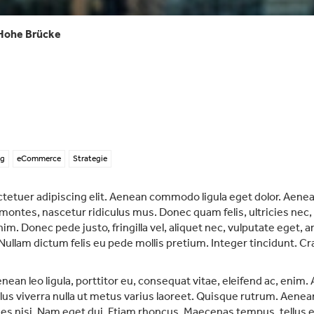
Hohe Brücke
ng
eCommerce
Strategie
tetuer adipiscing elit. Aenean commodo ligula eget dolor. Aen
montes, nascetur ridiculus mus. Donec quam felis, ultricies nec,
. Donec pede justo, fringilla vel, aliquet nec, vulputate eget, ar
. Nullam dictum felis eu pede mollis pretium. Integer tincidunt.
nean leo ligula, porttitor eu, consequat vitae, eleifend ac, enim.
ellus viverra nulla ut metus varius laoreet. Quisque rutrum. Aenean
cies nisi. Nam eget dui. Etiam rhoncus. Maecenas tempus, tell