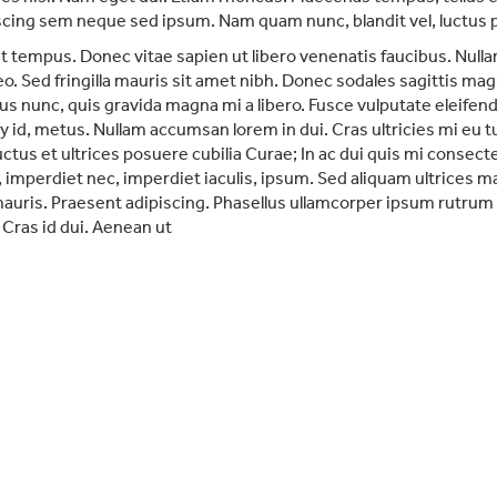
cing sem neque sed ipsum. Nam quam nunc, blandit vel, luctus pul
 tempus. Donec vitae sapien ut libero venenatis faucibus. Nullam
eo. Sed fringilla mauris sit amet nibh. Donec sodales sagittis ma
us nunc, quis gravida magna mi a libero. Fusce vulputate eleife
id, metus. Nullam accumsan lorem in dui. Cras ultricies mi eu tu
uctus et ultrices posuere cubilia Curae; In ac dui quis mi consect
t, imperdiet nec, imperdiet iaculis, ipsum. Sed aliquam ultrices 
 mauris. Praesent adipiscing. Phasellus ullamcorper ipsum rut
 Cras id dui. Aenean ut