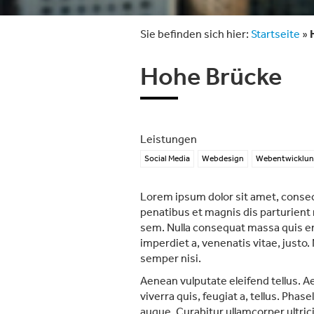
Sie befinden sich hier:
Startseite
»
Hohe Brücke
Leistungen
Social Media
Webdesign
Webentwicklu
Lorem ipsum dolor sit amet, consec
penatibus et magnis dis parturient 
sem. Nulla consequat massa quis enim
imperdiet a, venenatis vitae, justo
semper nisi.
Aenean vulputate eleifend tellus. Ae
viverra quis, feugiat a, tellus. Phas
augue. Curabitur ullamcorper ultri